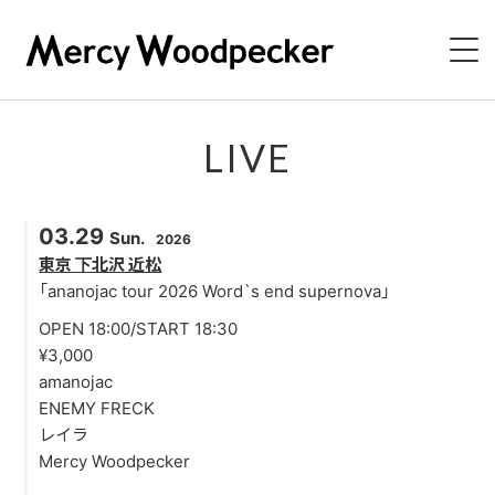
NEWS
LIVE
LIVE
03.29
Sun.
2026
BIOGRAPHY
東京 下北沢 近松
「ananojac tour 2026 Word`s end supernova」
DISCOGRAPHY
OPEN 18:00/START 18:30
¥3,000
VIDEO
amanojac
ENEMY FRECK
CONTACT
レイラ
Mercy Woodpecker