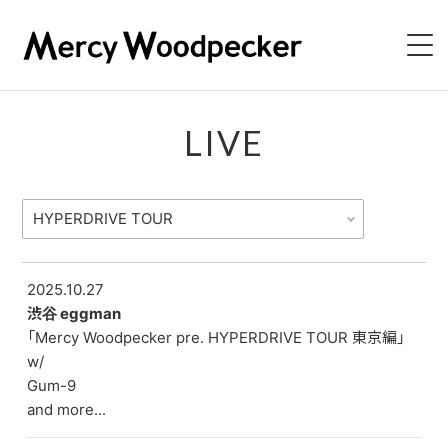
NEWS
LIVE
LIVE
BIOGRAPHY
DISCOGRAPHY
2025.10.27
渋谷 eggman
VIDEO
「Mercy Woodpecker pre. HYPERDRIVE TOUR 東京編」
w/
CONTACT
Gum-9
and more...