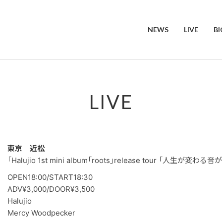
NEWS
LIVE
B
LIVE
東京 近松
「Halujio 1st mini album「roots」release tour 「人生が変
OPEN18:00/START18:30
ADV¥3,000/DOOR¥3,500
Halujio
Mercy Woodpecker